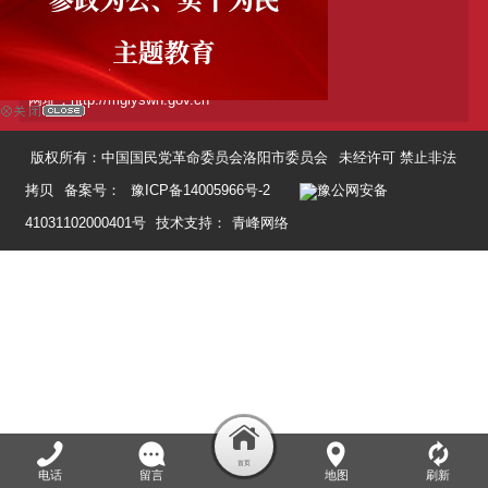
电话：0379-89899631
地址：洛阳洛龙区太康路22号政协楼325
邮编：471000
网址：http://mglyswh.gov.cn
版权所有：中国国民党革命委员会洛阳市委员会
未经许可 禁止非法
拷贝
备案号：
豫ICP备14005966号-2
豫公网安备
41031102000401号
技术支持：
青峰网络
电话
留言
地图
刷新