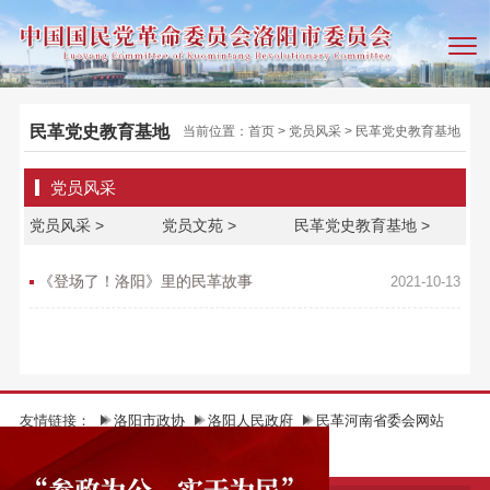
民革党史教育基地
当前位置：
首页
>
党员风采
>
民革党史教育基地
党员风采
党员风采 >
党员文苑 >
民革党史教育基地 >
《登场了！洛阳》里的民革故事
2021-10-13
友情链接：
洛阳市政协
洛阳人民政府
民革河南省委会网站
根在中原（中共河南省委统战部）
民革中央