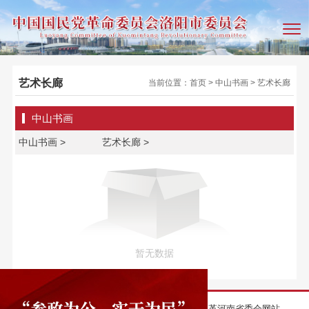
艺术长廊
当前位置：
首页
>
中山书画
>
艺术长廊
中山书画
中山书画 >
艺术长廊 >
暂无数据
友情链接：
洛阳市政协
洛阳人民政府
民革河南省委会网站