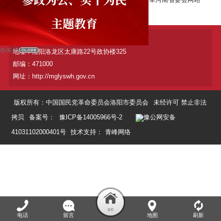
根在中原（中共河南省委统战部）
民革中央
电话：0379-89899631
地址：洛阳洛龙区太康路22号政协楼325
邮编：471000
网址：http://mglyswh.gov.cn
版权所有：中国国民党革命委员会洛阳市委员会
未经许可 禁止非法
拷贝
备案号：
豫ICP备14005966号-2
豫公网安备
41031102000401号
技术支持：
青峰网络
电话
留言
地图
刷新