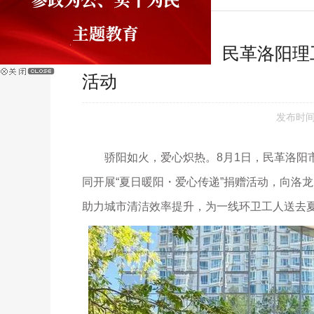
民革洛阳市委会、民革洛阳理工
活动
发布时间：
骄阳如火，爱心炽热。8月1日，民革洛阳市
同开展“夏日暖阳・爱心传递”捐赠活动，向洛龙
助力城市清洁效率提升，为一线环卫工人送去