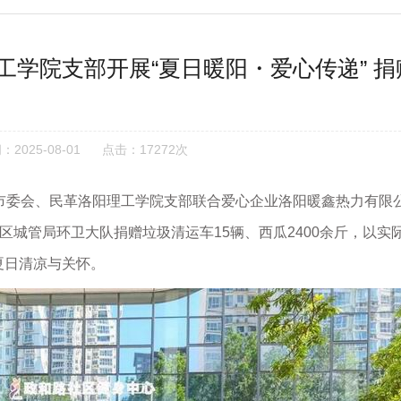
学院支部开展“夏日暖阳・爱心传递” 捐
2025-08-01
点击：17272次
委会、民革洛阳理工学院支部联合爱心企业洛阳暖鑫热力有限
区城管局环卫大队捐赠垃圾清运车15辆、西瓜2400余斤，以实
夏日清凉与关怀。