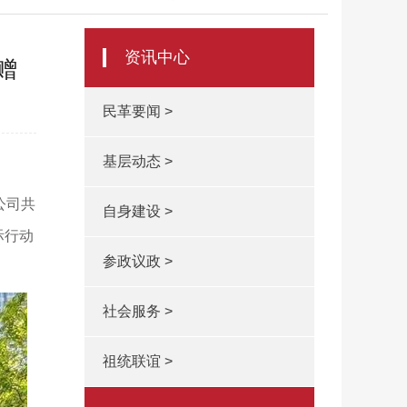
资讯中心
赠
民革要闻 >
基层动态 >
公司共
自身建设 >
际行动
参政议政 >
社会服务 >
祖统联谊 >